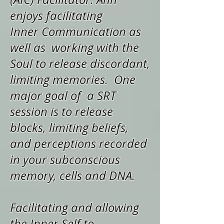
enjoys facilitating
Inner
Communication as
well as working with the
Soul to release discordant,
limiting memories. One
major goal of a SRT
session is to release
blocks, limiting beliefs,
and perceptions recorded
in your subconscious
memory, cells and DNA.
Facilitating and allowing
the Inner Self to