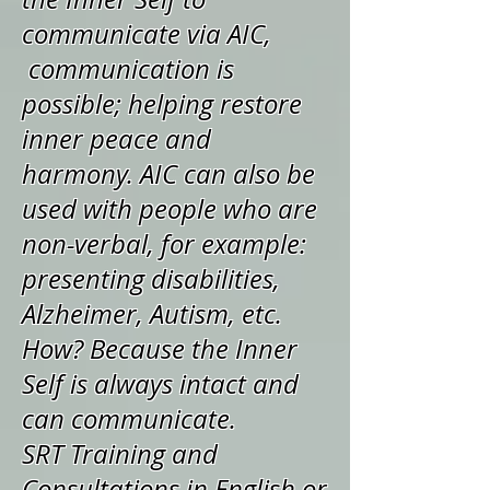
communicate via AIC,
communication is
possible; helping restore
inner peace and
harmony. AIC can also be
used with people who are
non-verbal, for example:
presenting disabilities,
Alzheimer, Autism, etc.
How? Because the Inner
Self is always intact and
can communicate.
SRT Training and
Consultations in English or