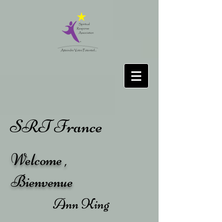
SRT France
Welcome ,
Bienvenue
Ann King