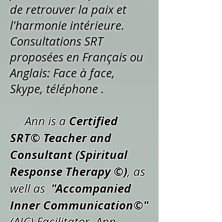
de retrouver la paix et
l'harmonie intérieure.
Consultations SRT
proposées
en Français ou
Anglais: Face à face,
Skype, téléphone .
Certified
Ann is a
SRT© Teacher and
Consultant (Spiritual
Response Therapy ©)
, as
"Accompanied
well as
Inner Communication©"
(AIC) Facilitator. Ann