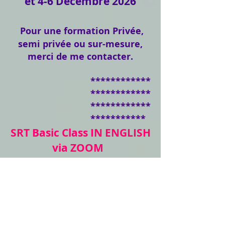
et 4-6 Décembre 2026
Pour une formation Privée,
semi privée
ou sur-mesure,
merci de me contacter.
************
************
************
***********
SRT Basic Class IN ENGLISH
via ZOOM
MARCH 16-18 via Zoom
Basic class to be
organized in Ireland
April/May